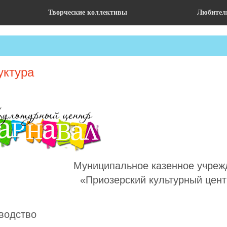
Творческие коллективы
Любитель
уктура
Муниципальное казенное учреж
«Приозерский культурный цен
водство