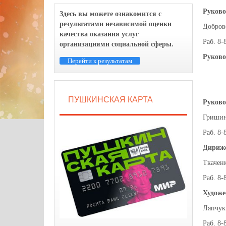
Руково
Здесь вы можете ознакомится с
результатами независимой оценки
Добров
качества оказания услуг
Раб. 8-
организациями социальной сферы.
Руково
Перейти к результатам
ПУШКИНСКАЯ КАРТА
Руково
Гришин
Раб. 8-
Дириже
Ткачен
Раб. 8-
Художе
Ляпчук
Раб. 8-