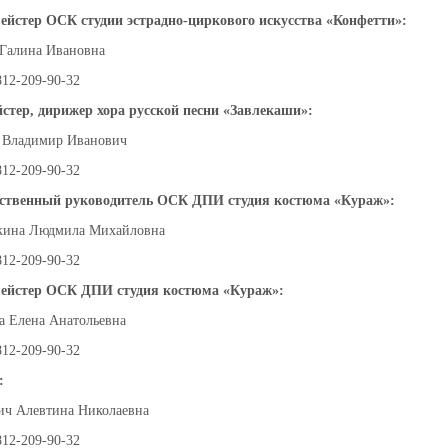
ейстер ОСК студии эстрадно-циркового искусства «Конфетти»:
Галина Ивановна
812-209-90-32
стер, дирижер хора русской песни «Завлекаши»:
 Владимир Иванович
812-209-90-32
ственный руководитель ОСК ДПИ студия костюма «Кураж»:
ина Людмила Михайловна
812-209-90-32
ейстер ОСК ДПИ студия костюма «Кураж»:
а Елена Анатольевна
812-209-90-32
:
ич Алевтина Николаевна
812-209-90-32