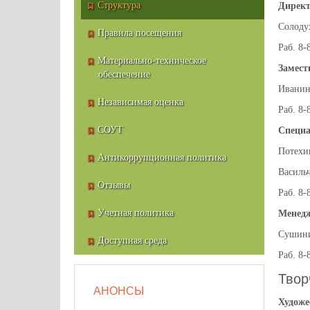
Структура
Директ
Солоду
Правила посещения
Раб. 8-
Материально-техническое
Замест
обеспечение
Иванин
Независимая оценка
Раб. 8-
СОУТ
Специа
Потехи
Антикоррупционная политика
Василь
Отзывы
Раб. 8-
Учетная политика
Менедж
Сушини
Доступная среда
Раб. 8-
Твор
АНОНСЫ
Художе