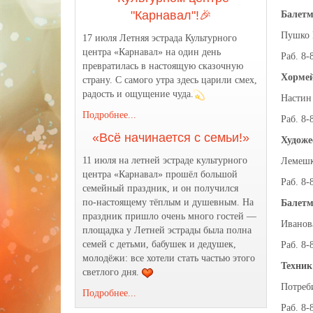
"Карнавал"!🎉
Балетм
Пушко 
17 июля Летняя эстрада Культурного
центра «Карнавал» на один день
Раб. 8-
превратилась в настоящую сказочную
Хормей
страну. С самого утра здесь царили смех,
радость и ощущение чуда.
Настин
Подробнее...
Раб. 8-
«Всё начинается с семьи!»
Художе
11 июля на летней эстраде культурного
Лемешк
центра «Карнавал» прошёл большой
Раб. 8-
семейный праздник, и он получился
по‑настоящему тёплым и душевным. На
Балетм
праздник пришло очень много гостей —
Иванов
площадка у Летней эстрады была полна
семей с детьми, бабушек и дедушек,
Раб. 8-
молодёжи: все хотели стать частью этого
Техник
светлого дня.
Потреб
Подробнее...
Раб. 8-