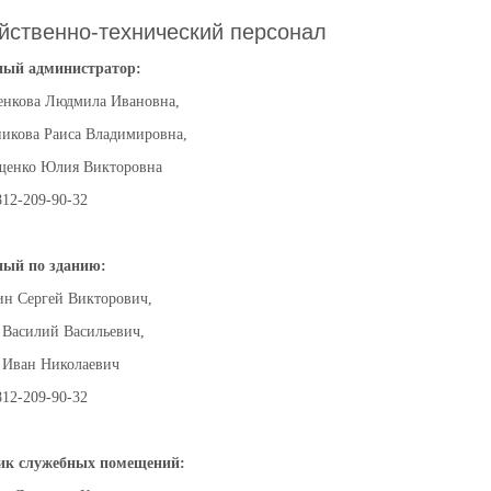
йственно-технический персонал
ый администратор:
енкова Людмила Ивановна,
никова Раиса Владимировна,
щенко Юлия Викторовна
812-209-90-32
ый по зданию:
н Сергей Викторович,
 Василий Васильевич,
 Иван Николаевич
812-209-90-32
ик служебных помещений: