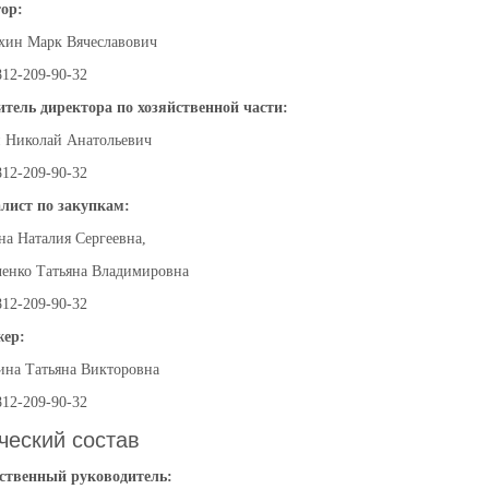
ор:
хин Марк Вячеславович
812-209-90-32
итель директора по хозяйственной части:
 Николай Анатольевич
812-209-90-32
лист по закупкам:
на Наталия Сергеевна,
ченко Татьяна Владимировна
812-209-90-32
ер:
на Татьяна Викторовна
812-209-90-32
ческий состав
ственный руководитель: