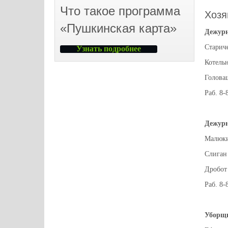
Что такое программа
Хозя
«Пушкинская карта»
Дежурн
Старич
Узнать подробнее
Котель
Голова
Раб. 8-
Дежурн
Малюки
Слиган
Дробот
Раб. 8-
Уборщ