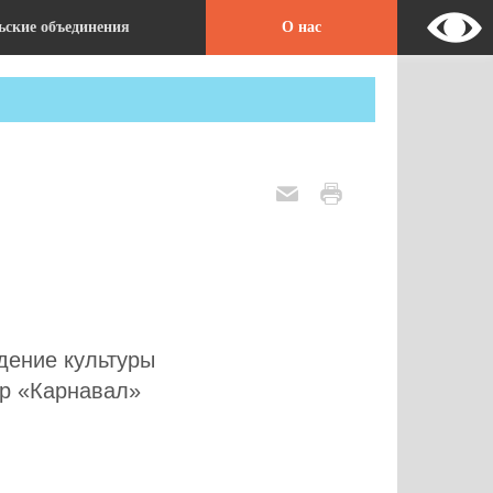
ские объединения
О нас
дение культуры
тр «Карнавал»