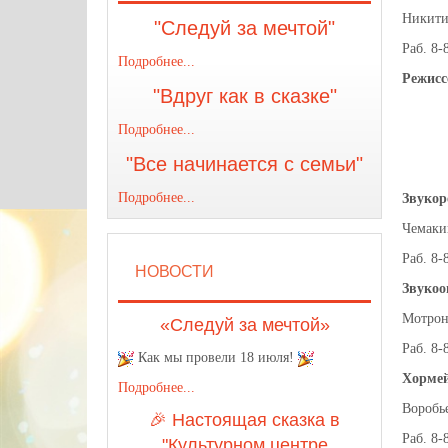
Никити
"Следуй за мечтой"
Раб. 8-
Подробнее...
Режисс
"Вдруг как в сказке"
Подробнее...
"Все начинается с семьи"
Подробнее...
Звукор
Чемаки
Раб. 8-
НОВОСТИ
Звукоо
Мотрон
«Следуй за мечтой»
Раб. 8-
Как мы провели 18 июля!
Хормей
Подробнее...
Воробь
🎉 Настоящая сказка в
Раб. 8-
"Культурном центре