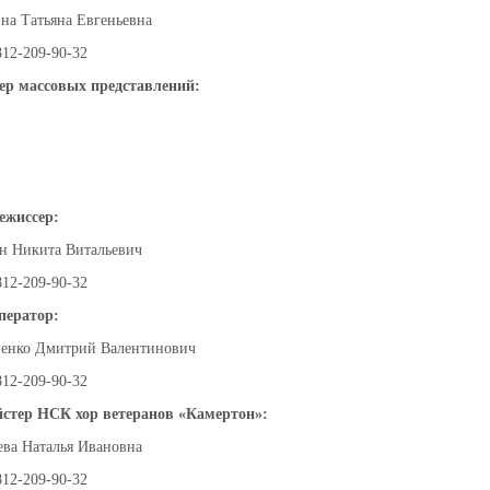
на Татьяна Евгеньевна
812-209-90-32
ер массовых представлений:
ежиссер:
н Никита Витальевич
812-209-90-32
ператор:
енко Дмитрий Валентинович
812-209-90-32
стер НСК хор ветеранов «Камертон»:
ева Наталья Ивановна
812-209-90-32