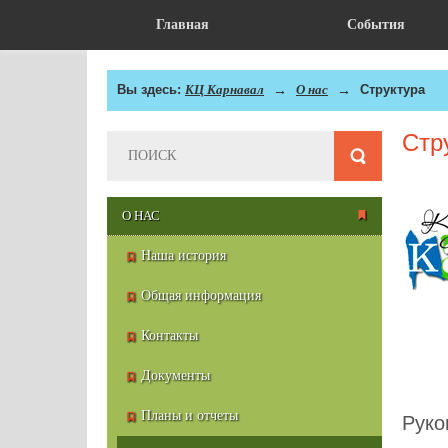
Главная
События
Вы здесь:
КЦ Карнавал
О нас
Структура
Стр
О НАС
Наша история
Общая информация
Контакты
Документы
Планы и отчеты
Руко