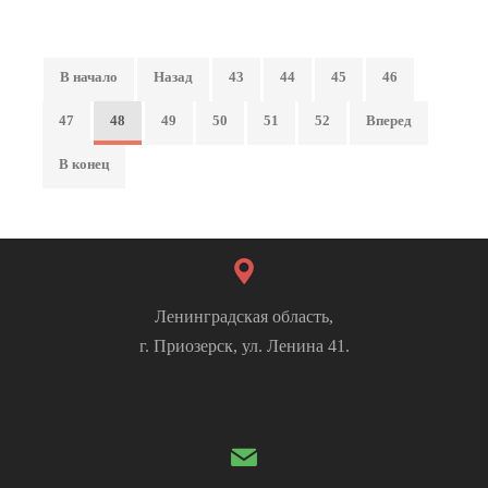
В начало
Назад
43
44
45
46
47
48
49
50
51
52
Вперед
В конец
Ленинградская область,
г. Приозерск, ул. Ленина 41.