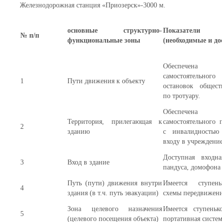
Железнодорожная станция «Приозерск»-3000 м.
основные структурно-
Показатели
№ п/п
функциональные зоны
(необходимые и до
Обеспечена
самостоятельног
1
Пути движения к объекту
остановок общест
по тротуару.
Обеспечена
Территория, прилегающая к
самостоятельного 
2
зданию
с инвалидностью
входу в учреждени
Доступная входна
3
Вход в здание
пандуса, домофона
Путь (пути) движения внутри
Имеется ступень
4
здания (в т.ч. путь эвакуации)
схемы передвижени
Зона целевого назначения
Имеется ступеньк
5
(целевого посещения объекта)
портативная сист