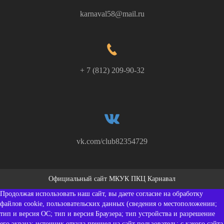
karnaval58@mail.ru
+ 7 (812) 209-90-32
vk.com/club82354729
Официальный сайт МКУК ПКЦ Карнавал
Продолжая использовать наш сайт, вы даете согласие на обработку
файлов cookie, пользовательских данных (сведения о местоположении;
тип и версия ОС; тип и версия Браузера; тип устройства и разрешение
его экрана; источник откуда пришел на сайт пользователь; с какого сайта