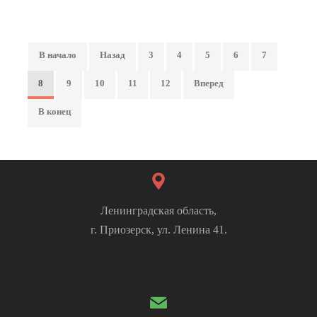
В начало
Назад
3
4
5
6
7
8
9
10
11
12
Вперед
В конец
Ленинградская область,
г. Приозерск, ул. Ленина 41.