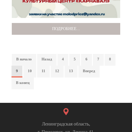
ПОДРОБНЕЕ...
В начало
Назад
4
5
6
7
8
9
10
11
12
13
Вперед
В конец
Ленинградская область,
г. Приозерск, ул. Ленина 41.